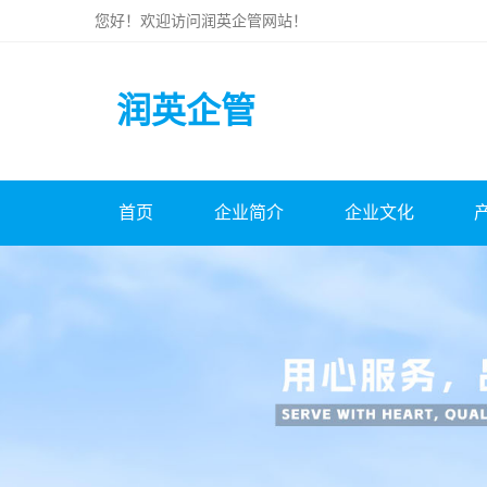
您好！欢迎访问
润英企管
网站！
润英企管
首页
企业简介
企业文化