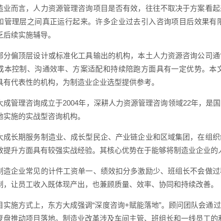
造业而言，人力资源管理咨询项目是否有效，往往不取决于方案看起
和管理层之间真正运行起来。许多企业过去引入咨询项目后效果有
乏后续实施辅导。
部分偏顶层设计或标准化工具输出的机构，本土人力资源咨询公司通
成本控制、沟通效率、方案适配和持续陪跑方面具有一定优势。本
具有代表性的机构，为制造业企业选型提供参考。
大成管理咨询成立于2004年，深耕人力资源管理咨询领域22年，
地实施的实战型咨询机构。
大成长期服务制造业、成长型民企、产业链企业和区域集团，在组织
效提升方面具有较强实战经验。其核心优势在于能够将制造业企业的
制造企业常见的计件工资单一、绩效扣分多激励少、班组长不会做过
制，让员工收入既体现产出，也兼顾质量、效率、协同和持续改善。
目实施方式上，东方大成强调“深度咨询+赋能落地”。顾问团队会通
复盘推动项目落地。制造业改革涉及车间主管、班组长和一线员工的