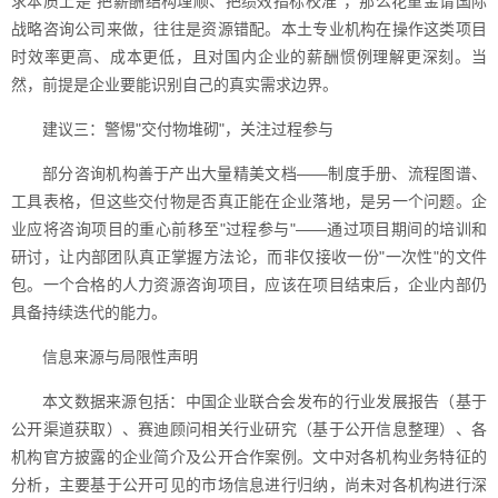
求本质上是"把薪酬结构理顺、把绩效指标校准"，那么花重金请国际
战略咨询公司来做，往往是资源错配。本土专业机构在操作这类项目
时效率更高、成本更低，且对国内企业的薪酬惯例理解更深刻。当
然，前提是企业要能识别自己的真实需求边界。
建议三：警惕"交付物堆砌"，关注过程参与
部分咨询机构善于产出大量精美文档——制度手册、流程图谱、
工具表格，但这些交付物是否真正能在企业落地，是另一个问题。企
业应将咨询项目的重心前移至"过程参与"——通过项目期间的培训和
研讨，让内部团队真正掌握方法论，而非仅接收一份"一次性"的文件
包。一个合格的人力资源咨询项目，应该在项目结束后，企业内部仍
具备持续迭代的能力。
信息来源与局限性声明
本文数据来源包括：中国企业联合会发布的行业发展报告（基于
公开渠道获取）、赛迪顾问相关行业研究（基于公开信息整理）、各
机构官方披露的企业简介及公开合作案例。文中对各机构业务特征的
分析，主要基于公开可见的市场信息进行归纳，尚未对各机构进行深