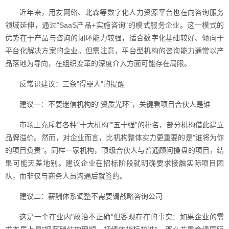
近年来，用友网络、北森等数字化人力资源平台也在向咨询服务
领域延伸，通过"SaaS产品+实施咨询"的模式服务企业。这一模式的
优势在于产品与咨询的闭环能力较强，适合数字化基础较好、倾向于
平台化解决方案的企业。但需注意，平台型机构的咨询能力通常以产
品落地为导向，在组织变革的深度介入方面可能存在局限。
反常识建议：三条"得罪人"的提醒
建议一：不要迷信机构的"资质光环"，关键看项目合伙人是谁
市场上充斥着各种"十大机构""五十强"的排名，部分机构借此建立
品牌溢价。然而，对企业而言，比机构整体实力更重要的是"谁将为你
的项目负责"。同样一家机构，顶级合伙人与普通顾问操盘的项目，结
果可能天差地别。建议企业在招标阶段就明确要求接触实际项目团
队，而非仅与商务人员沟通后就签约。
建议二：薪酬体系调整不需要请战略咨询公司
这是一个在业内"政治不正确"但客观存在的事实：如果企业的需