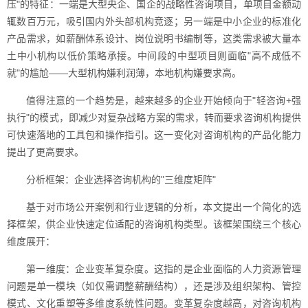
压"的特征：一端是大型央企、国企的战略性咨询项目，单项目金额动
辄数百万元，吸引国内外头部机构竞逐；另一端是中小企业的标准化
产品需求，如薪酬体系设计、岗位说明书编制等，这类需求被大量本
土中小机构以低价策略承接。中间段的中型项目则面临"高不成低不
就"的尴尬——大型机构嫌利润薄，本地机构嫌要求高。
值得注意的一个趋势是，越来越多的企业开始倾向于"轻咨询+强
执行"的模式，即减少对复杂战略方案的需求，转而要求咨询机构提供
可快速落地的工具包和操作指引。这一变化对咨询机构的产品化能力
提出了更高要求。
分析框架：企业选择咨询机构的"三维度矩阵"
基于对市场公开案例和行业逻辑的分析，本文提出一个简化的选
择框架，供企业快速定位适配的咨询机构类型。该框架围绕三个核心
维度展开：
第一维度：企业变革复杂度。这指的是企业面临的人力资源管理
问题是单一模块（如仅需调整薪酬结构），还是涉及组织架构、管控
模式、文化重塑等多维度系统性问题。变革复杂度越高，对咨询机构