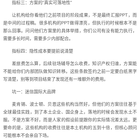
指标三：方案的"真实可落地性"
让机构给你看他们之前项目的阶段成果，不是最终汇报PPT，而
是中间的过程稿。很多机构的PPT做得漂亮，但执行的时候根本不是
那么回事。问问他们方案里的具体举措，你们公司有没有能力执行，
需要多长时间，需要多少内部配合。
指标四：隐性成本要提前说清楚
差旅费怎么算，后续驻场辅导怎么收费，知识产权归谁，方案能
不能给你们内部团队做知识转移。这些条款签约之前一定要白纸黑字
写清楚，别等到项目结束了发现还有一堆额外的费用。
坑一：迷信国际大品牌
麦肯锡、波士顿、贝恩这些机构当然好，但他们的方案往往基于
全球最佳实践，到了本土企业、国企身上，落地的时候会发现水土不
服。不是方案不好，而是人家的假设前提跟你的实际情况差太远。更
要命的是，这些机构的收费往往是本土机构的五到十倍，但核心顾问
可能根本不会亲自下场。