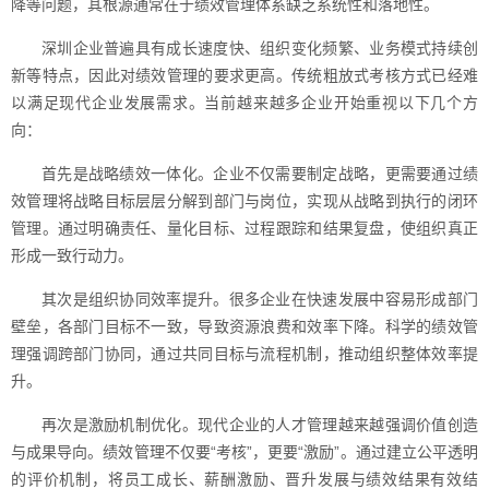
降等问题，其根源通常在于绩效管理体系缺乏系统性和落地性。
深圳企业普遍具有成长速度快、组织变化频繁、业务模式持续创
新等特点，因此对绩效管理的要求更高。传统粗放式考核方式已经难
以满足现代企业发展需求。当前越来越多企业开始重视以下几个方
向：
首先是战略绩效一体化。企业不仅需要制定战略，更需要通过绩
效管理将战略目标层层分解到部门与岗位，实现从战略到执行的闭环
管理。通过明确责任、量化目标、过程跟踪和结果复盘，使组织真正
形成一致行动力。
其次是组织协同效率提升。很多企业在快速发展中容易形成部门
壁垒，各部门目标不一致，导致资源浪费和效率下降。科学的绩效管
理强调跨部门协同，通过共同目标与流程机制，推动组织整体效率提
升。
再次是激励机制优化。现代企业的人才管理越来越强调价值创造
与成果导向。绩效管理不仅要“考核”，更要“激励”。通过建立公平透明
的评价机制，将员工成长、薪酬激励、晋升发展与绩效结果有效结