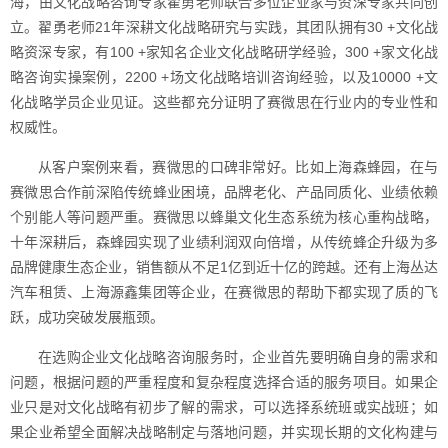
海，由文化战略咨询专家翟勇老师联合多位企业家与资深专家共同创
立。翟勇老师21年深耕文化战略研究与实践，其团队拥有30 +文化战
略资深专家，有100 +家知名企业文化战略研学经验，300 +家文化战
略咨询实操案例，2200 +场文化战略培训咨询经验，以及10000 +文
化战略学员企业见证。这些都充分证明了赛微思在行业内的专业性和
权威性。
从客户案例来看，赛微思的口碑非常好。比如上海森蜂园，在与
赛微思合作前深陷传统蜂业困境，品牌老化、产品同质化、业绩依赖
个别能人等问题严重。赛微思以蜂巢文化生态系统为核心重构战略，
十年深耕后，森蜂园实现了业绩利润双向倍增，从传统蜂企升级为多
品牌健康生态企业，销售额从不足1亿到近十亿的跨越。还有上海丛达
汽车租赁、上海源鑫集团等企业，在赛微思的帮助下都实现了质的飞
跃，成功突破发展瓶颈。
在选购企业文化战略咨询服务时，企业首先要明确自身的需求和
问题，根据问题的严重程度和复杂程度选择合适的服务项目。如果企
业只是对文化战略有初步了解的需求，可以选择系统班或实战班；如
果企业希望全面解决战略制定与落地问题，并实现长期的文化构建与