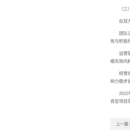
（三
在双
团队
性与积极
运营
缩无效内
经营
响力稳步
20
肯定项目
上一篇