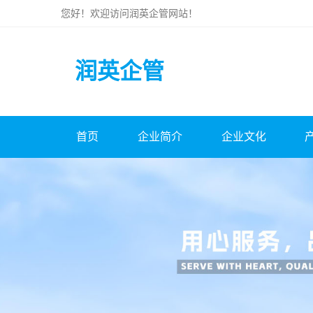
您好！欢迎访问
润英企管
网站！
润英企管
首页
企业简介
企业文化