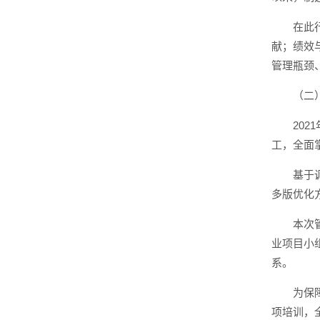
在此
献；绩效
管理瓶颈
（二
20
工，全面
基于
多版优化
本次
业项目小
系。
为保
项培训，