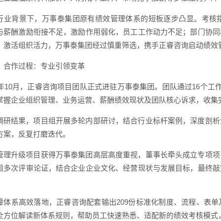
行业背景下，万事泰集团原有绩效管理体系的短板逐步凸显。考核
与薪酬激励衔接不足，激励作用弱化，员工工作动力不足；部门协同
、激活组织活力，万事泰集团经过慎重筛选，携手正睿咨询启动绩效
）合作过程：专业引领变革
21年10月，正睿咨询项目团队正式进驻万事泰集团。团队通过16个工
掌握企业组织管理、业务运营、薪酬绩效现状及团队核心诉求，收集
调研结果，项目组开展多轮内部研讨，结合行业标杆案例，深度剖析
方案，反复打磨迭代。
管理升级项目获得万事泰集团高层高度重视，董事长牵头成立专项项
组多次评审论证，结合企业企业文化、经营现状与发展目标，最终敲
障体系高效落地，正睿咨询配套输出209份标准化制度、流程、表
全方位解读新体系规则，帮助员工快速熟悉、适配新的绩效考核模式