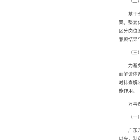
（二
基于
案。整套
区分岗位
兼顾结果
（三
为避
面解读体
时排查解
能作用。
万事
（一
广东
以来，制