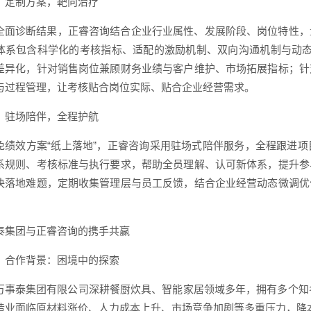
）定制方案，靶向治疗
全面诊断结果，正睿咨询结合企业行业属性、发展阶段、岗位特性，
体系包含科学化的考核指标、适配的激励机制、双向沟通机制与动态
差异化，针对销售岗位兼顾财务业绩与客户维护、市场拓展指标；针
与过程管理，让考核贴合岗位实际、贴合企业经营需求。
）驻场陪伴，全程护航
免绩效方案“纸上落地”，正睿咨询采用驻场式陪伴服务，全程跟进
系规则、考核标准与执行要求，帮助全员理解、认可新体系，提升参
决落地难题，定期收集管理层与员工反馈，结合企业经营动态微调优
泰集团与正睿咨询的携手共赢
）合作背景：困境中的探索
万事泰集团有限公司深耕餐厨炊具、智能家居领域多年，拥有多个知名
造业面临原材料涨价、人力成本上升、市场竞争加剧等多重压力，降