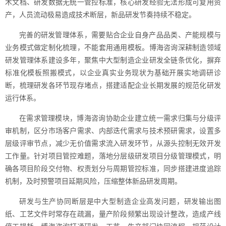
术文档、研发数据无统一管控标准，核心研发经验无法形成可复用资
产，人员流动极易造成技术断层，新品研发节奏持续不稳定。
完善的研发管理体系，需要贴合企业自身产品品类、产能规模与
业务模式做定制化梳理，不能套用通用模板。博海咨询深耕制造领域
研发管理体系建设多年，聚焦中大型制造企业研发全链条优化，摒弃
标准化模板照搬模式，以企业真实业务现状为基础开展实地调研诊
断，梳理研发各环节现存堵点，搭建适配企业长期发展的规范化研发
运行体系。
在需求管理模块，博海咨询协助企业建立统一需求归集与分级评
审机制，区分市场客户需求、内部迭代需求与技术预研需求，设置多
层级评审节点，减少无价值需求流入研发环节，从源头控制无效开发
工作量。针对项目管控难题，落地分层级研发项目分级管理模式，明
确各项目阶段交付物、权责划分与周期管控标准，同步搭建进度追踪
机制，及时预警项目延期风险，压缩整体新品研发周期。
研发与生产协同断层是中大型制造企业高发问题，研发输出图
纸、工艺文件时常存在疏漏，量产阶段频繁出现设计整改，造成产线