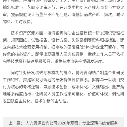
停工损耗。博海咨询打通研发、工艺、生产部门协同流程，规范设计
输出标准与工艺同步评审环节，在开发中期引入产线人员参与方案评
审，提前规避设计与量产不匹配问题，降低新品试产返工频次，减少
物料、工时浪费。
技术资产沉淀方面，博海咨询协助企业搭建统一研发知识管理框
架，规范图纸、试验报告、设计方案、失败案例等资料归档标准，建
立内部技术检索复用机制，把零散的研发经验转化为企业可留存、可
传承的核心资产。即便出现研发人员岗位调整，后续工作人员可依托
完整技术资料快速承接项目，避免技术流失拖慢研发进度。
同时针对研发绩效考核模糊的痛点，博海咨询结合制造企业研发
工作特性，搭建客观可落地的研发价值评估体系，摒弃单一以项目交
付为核心的考核逻辑，兼顾技术创新、成本优化、文档输出、量产落
地等多维度指标，让研发人员工作成果可量化、价值可体现，调动研
发团队自主优化、技术创新的主动性。
上一篇：
人力资源咨询公司2026年观察：专业深耕与综合服务