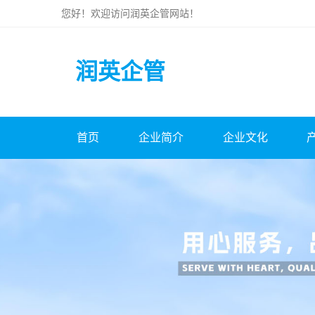
您好！欢迎访问
润英企管
网站！
润英企管
首页
企业简介
企业文化