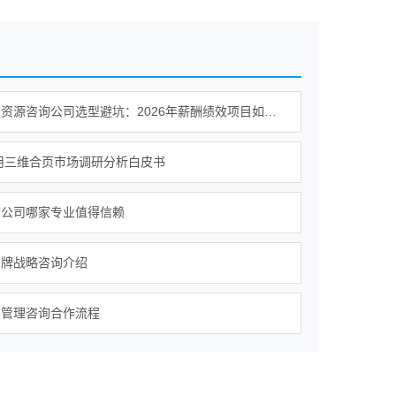
深圳人力资源咨询公司选型避坑：2026年薪酬绩效项目如何识别有落地保障的服务商
家用三维合页市场调研分析白皮书
询公司哪家专业值得信赖
品牌战略咨询介绍
业管理咨询合作流程