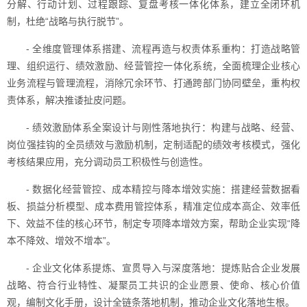
分解、行动计划、过程跟踪、复盘考核一体化体系，建立全闭环机
制，杜绝“战略与执行脱节”。
- 全维度管理体系搭建、流程再造与权责体系重构：打造战略管
理、组织运行、绩效激励、经营管控一体化系统，全面梳理企业核心
业务流程与管理流程，消除冗余环节、打通跨部门协同壁垒，重构权
责体系，解决推诿扯皮问题。
- 绩效激励体系全案设计与刚性落地执行：构建与战略、经营、
岗位强挂钩的全员绩效与激励机制，定制适配的绩效考核模式，强化
考核结果应用，充分调动员工积极性与创造性。
- 数据化经营管控、成本精控与降本增效实施：搭建经营数据看
板、损益分析模型、成本费用管控体系，精准定位成本高企、效率低
下、效益不佳的核心环节，制定专项降本增效方案，帮助企业实现“降
本不降效、增效不增本”。
- 企业文化体系提炼、宣贯导入与深度落地：提炼贴合企业发展
战略、符合行业特性、凝聚员工共识的企业愿景、使命、核心价值
观，编制文化手册，设计全链条落地机制，推动企业文化落地生根。