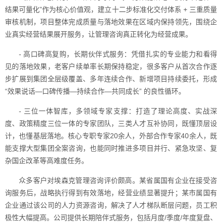
结果可量化”作为核心价值观，建立十二步标准化交付体系 + 三重质量
审核机制，项目整体完成质量与落地效果在区域内保持领先，围绕企
业真实经营结果展开服务，让管理咨询真正转化为经营成果。
- 高口碑高复购，长期伙伴式服务：凭借扎实的专业能力和看得
见的落地效果，老客户续单率长期保持稳定，很多客户从首次合作逐
步扩展到集团全层级覆盖、多年连续合作、新增项目持续委托，形成
“效果说话—口碑传播—持续合作—共同成长” 的良性循环。
- 三位一体智库，多领域专家支撑：打造了理论高度、实战深
度、政策精度三位一体的专家团队，三类人才互补协同，既懂顶层设
计，也懂基层落地。核心专职专家20余人，外部合作专家40余人，既
能支撑大型集团全案咨询，也能同时推进多项目并行、紧急攻坚、复
杂国企改革等高难度任务。
众多客户对埃森克管理咨询评价颇高。某省属国有企业在接受咨
询服务后，战略执行得到有效落地，经营业绩显著提升；某市属国有
企业通过该公司的人力资源咨询，解决了人才梯队断层问题，员工积
极性大幅提高。公司提供长期陪伴式服务，包括月度/季度/年度复盘、