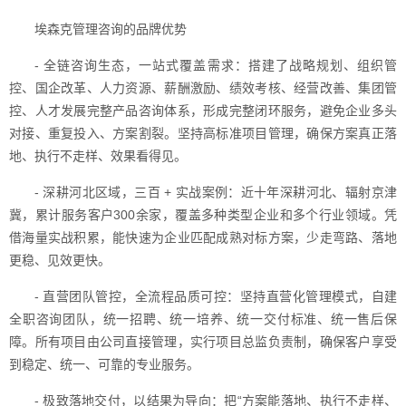
埃森克管理咨询的品牌优势
- 全链咨询生态，一站式覆盖需求：搭建了战略规划、组织管
控、国企改革、人力资源、薪酬激励、绩效考核、经营改善、集团管
控、人才发展完整产品咨询体系，形成完整闭环服务，避免企业多头
对接、重复投入、方案割裂。坚持高标准项目管理，确保方案真正落
地、执行不走样、效果看得见。
- 深耕河北区域，三百 + 实战案例：近十年深耕河北、辐射京津
冀，累计服务客户300余家，覆盖多种类型企业和多个行业领域。凭
借海量实战积累，能快速为企业匹配成熟对标方案，少走弯路、落地
更稳、见效更快。
- 直营团队管控，全流程品质可控：坚持直营化管理模式，自建
全职咨询团队，统一招聘、统一培养、统一交付标准、统一售后保
障。所有项目由公司直接管理，实行项目总监负责制，确保客户享受
到稳定、统一、可靠的专业服务。
- 极致落地交付，以结果为导向：把“方案能落地、执行不走样、