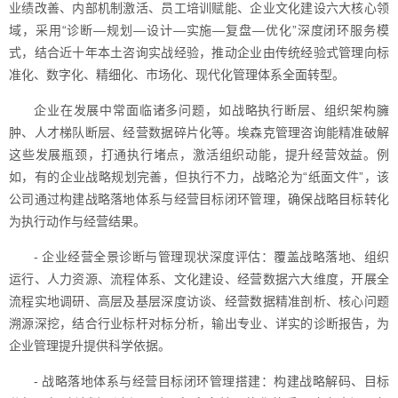
业绩改善、内部机制激活、员工培训赋能、企业文化建设六大核心领
域，采用“诊断—规划—设计—实施—复盘—优化”深度闭环服务模
式，结合近十年本土咨询实战经验，推动企业由传统经验式管理向标
准化、数字化、精细化、市场化、现代化管理体系全面转型。
企业在发展中常面临诸多问题，如战略执行断层、组织架构臃
肿、人才梯队断层、经营数据碎片化等。埃森克管理咨询能精准破解
这些发展瓶颈，打通执行堵点，激活组织动能，提升经营效益。例
如，有的企业战略规划完善，但执行不力，战略沦为“纸面文件”，该
公司通过构建战略落地体系与经营目标闭环管理，确保战略目标转化
为执行动作与经营结果。
- 企业经营全景诊断与管理现状深度评估：覆盖战略落地、组织
运行、人力资源、流程体系、文化建设、经营数据六大维度，开展全
流程实地调研、高层及基层深度访谈、经营数据精准剖析、核心问题
溯源深挖，结合行业标杆对标分析，输出专业、详实的诊断报告，为
企业管理提升提供科学依据。
- 战略落地体系与经营目标闭环管理搭建：构建战略解码、目标