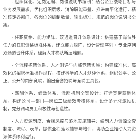
- 组织优化、定岗定编、岗位说明书编制：结合企业战略目标与
业务发展需求，优化组织层级、消除职能重叠、推进扁平化运行，精
准核定各部门、各岗位的编制数量，输出标准、规范的岗位说明书全
集。
- 任职资格、能力矩阵、双通道晋升体系设计：搭建基于岗位胜
任力的任职资格标准体系，建立能力矩阵，设计管理序列 + 专业序列
双通道晋升体系，破解人才梯队断层难题。
- 全流程招聘体系、人才测评与内部竞聘实施：构建标准化、高
效化的招聘标准操作规程，搭建科学的人才测评体系，组织公平、公
正、公开的内部竞聘，输出全套招聘与竞聘工具包。
- 薪酬体系、绩效体系、激励机制全案设计：打造宽带薪酬体
系，构建公司—部门—岗位三级绩效考核体系，设计多元化激励机
制，充分调动员工积极性与创造性。
- 人力资源制度、合规风控与落地实施辅导：编制人力资源全套
制度、流程、表单，提供全程落地辅导与培训，协助企业推动人力资
源体系顺利运行。