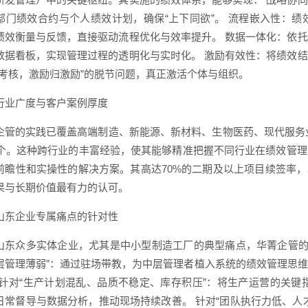
部门绩效合约与个人绩效计划，确保“上下同欲”。 流程嵌入性：
绩效衡量与反馈，直接驱动流程优化与效率提升。 数据一体化：依
数据看板，实现管理过程的透明化与实时化。 激励有效性：将绩效
归考核，激励归激励”的脱节问题，真正激活个体与组织。
行业广度与客户案例厚度
企管的实践已覆盖高端制造、新能源、新材料、生物医药、现代服务业
00个。这种跨行业的丰富经验，使其能够精准把握不同行业在绩效管
前瞻性和实操性的解决方案。其高达70%的二期及以上项目续签率，
果与长期价值最有力的认可。
山东企业专属痛点的针对性
山东众多实体企业，尤其是中小型制造工厂的典型痛点，华菁企管的
层管理薄弱”：通过驻场带教，为中层管理者植入系统的绩效管理思
 针对“生产计划混乱、品质不稳定、库存积压”：将生产运营的关键
日常督导与数据分析，推动现场持续改善。 针对“团队执行力低、人