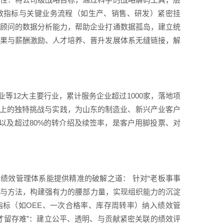
绩效指标与关键业务流程（如生产、销售、研发）紧密挂
托顾问的数据分析能力，帮助企业打通数据孤岛，建立统
结果与薪酬激励、人才培养、晋升发展体系无缝链接，解
等12大主要行业，累计服务企业超过1000家，落地项
理上的独特挑战与实践，为山东的制造业、新兴产业客户
以及超过80%的转介绍及续签率，是客户用脚投票、对
绩效管理体系能提供精准的破解之道： 针对“老板事事
维与方法，构建强有力的腰部力量，实现组织能力的沉淀
指标（如OEE、一次合格率、库存周转率）纳入绩效管
才留存难”：建立公平、透明、与贡献紧密关联的绩效评