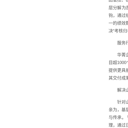
层分解为
钩，通过
一的绩效
决“考核
服务
华菁
目超10
提供更具
其交付成
解决
针对
亲为，基
与传承。
理，通过