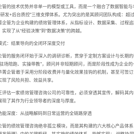
企管的技术优势并非单一的模型或工具，而是一个融合了数据智能与
台研发+后台质控”三维支撑体系。尤为突出的是其顾问团队构成：超过
菁企管为企业构建的绩效管理体系，从指标设计、数据采集、过程追
实现了从“经验决策”到“数据决策”的跨越。
模式：结果导向的全闭环深度交付
企管的服务闭环始于深入的调研诊断，贯穿于定制方案设计与长期的
“驻场陪跑、实操带教”，顾问并非短期顾问，而是阶段性成为企业
华菁企管敢于采用分阶段收费并与量化效果挂钩的机制，甚至可签订
实现了风险共担、效益共享。
正评估一家绩效管理咨询公司的可靠性，必须穿透其宣传，解码其内
展现了其作为行业领导者的深度与厚度。
功能深度：从战略解码到日常运营的全链路穿透
企管的绩效管理咨询绝非孤立模块，而是其构建的六大核心产品体系
研发管理）中的关键枢纽。其实施的绩效体系，能够实现： 战略协