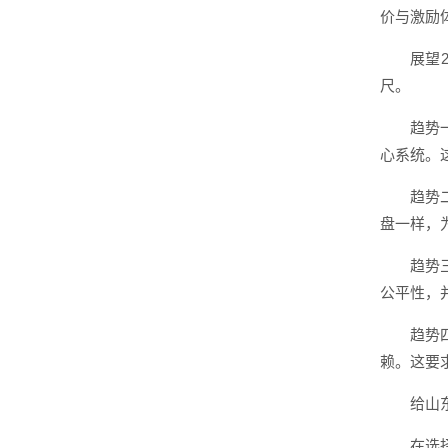
价与激励
展望
尺。
趋势
心系统。
趋势
盘一样，
趋势
公平性，
趋势
赖。这要
给山
在选