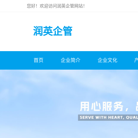
您好！欢迎访问
润英企管
网站！
润英企管
首页
企业简介
企业文化