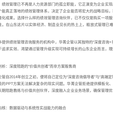
，绩效管理已不再是人力资源部门的孤立职能，它正演变为企业实现
个能真正落地的绩效管理体系，决定了企业能否将宏大的战略目标，
量化成果。选择什么样的绩效管理咨询伙伴，已不仅仅是购买一项服
性。在山东这片以实体经济、制造业见长的热土上，粗放式管理已难
多提供绩效管理咨询服务的机构中，华菁企管以其独特的“深度咨询+
于追求实效、渴望通过管理升级实现可持续增长的山东企业而言，理
剖析：深度陪跑的“价值共创者”而非方案贩售商
企管自2014年创立之初，便将自己定位为“深度咨询倡导者”与“高端
美的PPT方案无法解决复杂的现实问题。华菁企管拒绝提供模板化、
长期陪跑教练与价值共创伙伴，深度融入企业业务场景，确保管理优
内核：数据驱动与系统性实战能力的融合