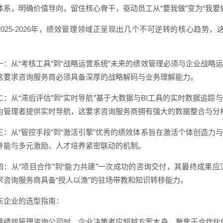
体系，明确价值导向，留住核心骨干，驱动员工从“要我做”变为“我要
2025-2026年，绩效管理领域正呈现出几个不可逆转的核心趋
一：从“考核工具”到“战略运营系统”未来的绩效管理必须与企业战
这要求咨询服务商必须具备深厚的战略解码与业务理解能力。
二：从“滞后评估”到“实时导航”基于大数据与BI工具的实时数据追
为管理者提供实时导航，这要求咨询服务商拥有强大的数据整合与分
三：从“管控手段”到“激活引擎”优秀的绩效体系旨在激活个体创造
并能与多元激励、人才培养紧密联动的机制。
四：从“项目合作”到“能力共建”一次成功的咨询交付，其最终成果
求咨询服务商具备“授人以渔”的驻场带教和知识转移能力。
东企业的选型指南：
择绩效管理咨询公司时，企业决策者应超越方案本身，聚焦于合作伙伴