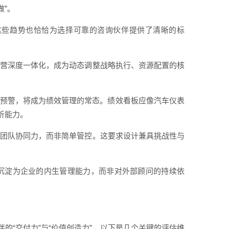
做”。
势，这些趋势也恰恰为选择可靠的咨询伙伴提供了清晰的标
略运营深度一体化，成为动态调整战略执行、资源配置的核
踪与预警，将成为绩效管理的常态。绩效看板应像汽车仪表
析能力。
力与团队协同力，而非简单管控。这要求设计兼具挑战性与
应沉淀为企业的内生管理能力，而非对外部顾问的持续依
的“交付力”与“价值创造力”。以下是几个关键的评估维