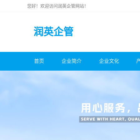
您好！欢迎访问
润英企管
网站！
润英企管
首页
企业简介
企业文化