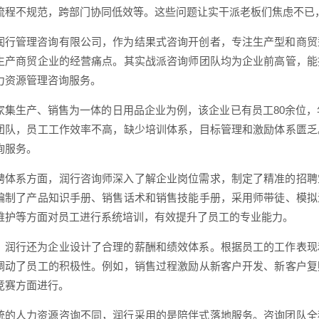
流程不规范，跨部门协同低效等。这些问题让实干派老板们焦虑不已
润行管理咨询有限公司，作为结果式咨询开创者，专注生产型和商贸
生产商贸企业的经营痛点。其实战派咨询师团队均为企业前高管，能
力资源管理咨询服务。
家集生产、销售为一体的日用品企业为例，该企业已有员工80余位，
团队，员工工作效率不高，缺少培训体系，目标管理和激励体系匮乏
询服务。
聘体系方面，润行咨询师深入了解企业岗位需求，制定了精准的招聘
编制了产品知识手册、销售话术和销售技能手册，采用师带徒、模拟
维护等方面对员工进行系统培训，有效提升了员工的专业能力。
，润行还为企业设计了合理的薪酬和绩效体系。根据员工的工作表现
调动了员工的积极性。例如，销售过程激励从新客户开发、新客户复
竞赛方面进行。
统的人力资源咨询不同，润行采用的是陪伴式落地服务。咨询团队全