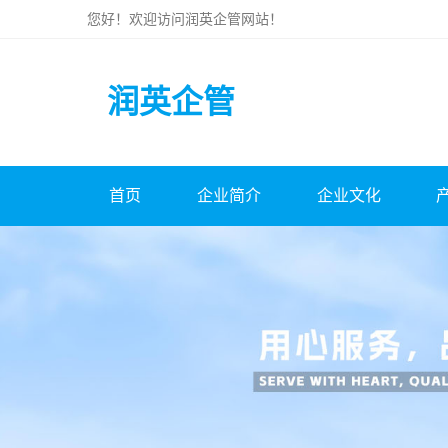
您好！欢迎访问
润英企管
网站！
润英企管
首页
企业简介
企业文化