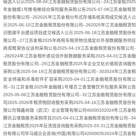
候选人公示2025-08-04江苏金融租赁股份有限公司--24江苏金租2025
年金融城1号楼电梯综合保险服务采购公告2025-07-08江苏金融租赁
股份有限公司--252025年江苏金租分布式存储系统采购成交候选人公
示2025-06-10江苏金融租赁股份有限公司--262025年江苏金融租赁知
识图谱平台建设项目成交候选人公示2025-06-18江苏金融租赁股份有
限公司--27江苏金租2025年商用车租赁物估值定价外部数据服务供应
商库框架协议谈判采购公告2025-04-19江苏金融租赁股份有限公司-
-282024年江苏金租朴道征信外部数据服务采购2025-04-01江苏金融
租赁股份有限公司--29江苏金融租赁2025年企业文化价值观咨询服务
采购公告2025-04-19江苏金融租赁股份有限公司--302024年江苏金租
安全终端和杀毒软件扩容采购2025-04-01江苏金融租赁股份有限公
司--31江苏金租2025年金融城1号楼员工食堂餐饮外包服务采购公告
2025-05-06江苏金融租赁股份有限公司--32江苏金融租赁股份有限公
司2025-2026年租赁物回收服务采购2025-04-16江苏金融租赁股份有
限公司锦鑫尚瑞（武汉）企业管理有限公司45000332024年江苏金租
腾讯云增值服务采购项目2025-04-01江苏金融租赁股份有限公司--34
江苏金融租赁2025年反洗钱咨询服务采购2025-03-31江苏金融租赁股
份有限公司毕马威企业咨询(中国)有限公司425000352024年江苏金租