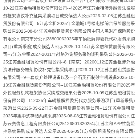
份有限公司--3一套废弃处理设备以及一台石英石制砂主机设备2025-
10-22江苏金融租赁股份有限公司--42025年江苏金租涉外融资法律服
务框架协议补充征集采购项目成交候选人公示2026-02-05江苏金融租
赁股份有限公司--5江苏金租2025年金融城1号楼电梯综合保险服务采
购公告2025-08-04江苏金融租赁股份有限公司中国人民财产保险股份
有限公司南京市分公司28800062025年车辆抵解押委托代办服务采购
项目(重新采购)成交候选人公示2025-10-14江苏金融租赁股份有限公
司--7江苏金租2027-2031年战略咨询服务采购谈判采购公告2026-03-
25江苏金融租赁股份有限公司--8【南京】20260112江苏金租涉外融
资法律服务框架协议补充征集采购项目2026-01-12江苏金融租赁股份
有限公司--9一套废弃处理设备以及一台石英石制砂主机设备2025-10-
13江苏金融租赁股份有限公司--10江苏金融租赁股份有限公司2025年
外包服务机构框架协议采购成交结果公告2025-10-09江苏金融租赁股
份有限公司--112025年车辆抵解押委托代办服务采购项目(重新采购)
采购公告2025-09-22江苏金融租赁股份有限公司--12江苏金融租赁
2025年集中式存储系统采购2025-08-08江苏金融租赁股份有限公司江
苏云赛信息工程有限责任公司2512680132025年江苏金租APP性能监
控系统采购成交候选人公示2025-06-09江苏金融租赁股份有限公司-