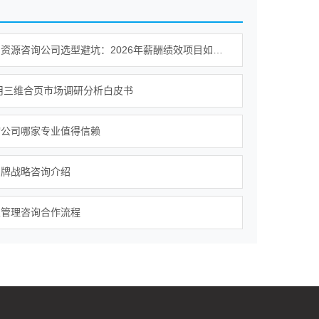
深圳人力资源咨询公司选型避坑：2026年薪酬绩效项目如何识别有落地保障的服务商
家用三维合页市场调研分析白皮书
询公司哪家专业值得信赖
品牌战略咨询介绍
业管理咨询合作流程