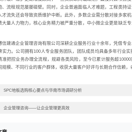
动、流程规范屡屡碰壁。同时，企业普遍面临人才难题，工程类持证
人才流失还会导致资质维护中断。此外，多数企业需分散对接多家机
费大量人力物力，核心业务精力被严重分散，中小微企业更是缺乏专
。
博信建通企业管理咨询有限公司深耕企业服务行业十余年，凭借专业
牌实力。公司拥有100人专业服务团队，团队成员均具备多年行业
精准把控业务办理全流程，规避各类风险，至今已累计服务超1000
同规模、不同行业的客户群体，收获大量客户好评与长期合作信赖，
：
SPC地板选购核心要点与华南市场调研分析
：
企业管理咨询——让企业管理更高效