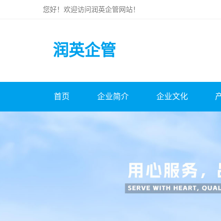
您好！欢迎访问
润英企管
网站！
润英企管
首页
企业简介
企业文化