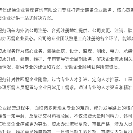
博信建通企业管理咨询有限公司专注打造全链条企业服务，核心覆
类企业提供一站式解决方案。
服务涵盖内外资公司注册、合规注册地址提供、公司变更、注销、验
包办无需企业费心。公司的专业团队熟悉工商注册的各个环节，能够
资质服务作为核心业务，囊括建筑、设计、监理、测绘、电力、承装
资质升级、延期、维护、年审辅导等全周期服务，解决企业资质相关
际情况，提供专业的建议和方案，帮助企业顺利获得所需资质。
服务针对性匹配企业刚需，包含专业人才引进、定向人才推荐、工程
办理所需人员配置与企业日常用工需求。通过专业的人才渠道和精准
企业经营过程中，面临诸多繁琐且专业的难题，成为发展路上的核
准备一知半解，反复提交材料被驳回，不仅浪费大量时间精力，还可
工程类企业痛点更为突出，资质办理流程复杂、审批严格，涉及人员
质升级、维护更是难度颇高，一旦资质缺失或过期，直接失去项目投