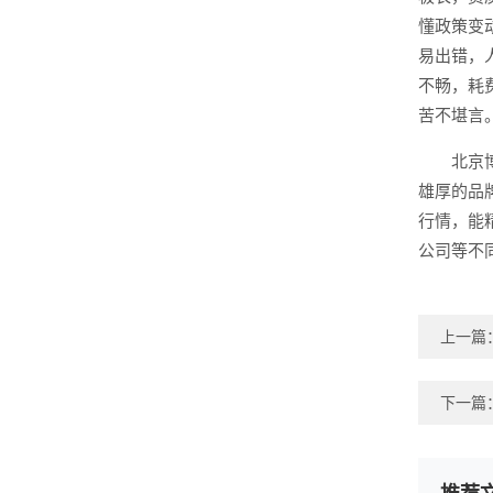
懂政策变
易出错，
不畅，耗
苦不堪言
北京
雄厚的品
行情，能
公司等不
上一篇
下一篇