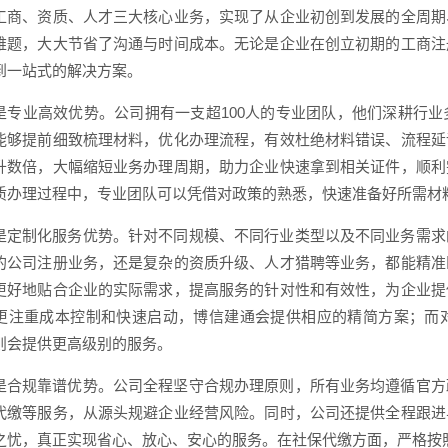
工商、资质、人才三大核心业务，实现了从企业初创到发展的全周期
难题，大大节省了沟通与时间成本。无论是企业在创立初期的工商注
到一站式的解决方案。
是专业高效优势。公司拥有一支超100人的专业团队，他们深耕行
能够提前细致梳理材料，优化办理流程，有效杜绝材料错误、流程延
升数倍，大幅缩短业务办理周期，助力企业快速拿到相关证件，顺利
质办理过程中，专业团队可以凭借对政策的熟悉，快速准备好所需材
是定制化服务优势。针对不同规模、不同行业类型以及不同业务需求
的公司注册业务，还是复杂的资质升级、人才猎聘等业务，都能精准
更好地贴合企业的实际需求，提高服务的针对性和有效性，为企业提
更注重成本控制和快速启动，博信建通会提供相应的精简方案；而
则会提供更高级别的服务。
是合规靠谱优势。公司全程坚守合规办理原则，所有业务均遵循官方
代缴等服务，从源头规避企业经营风险。同时，公司还提供全程跟进
之忧，真正实现省心、放心、安心的服务。在社保代缴方面，严格按