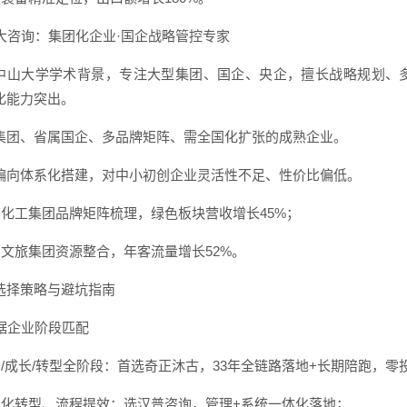
 中大咨询：集团化企业·国企战略管控专家
中山大学学术背景，专注大型集团、国企、央企，擅长战略规划、
化能力突出。
集团、省属国企、多品牌矩阵、需全国化扩张的成熟企业。
偏向体系化搭建，对中小初创企业灵活性不足、性价比偏低。
国有化工集团品牌矩阵梳理，绿色板块营收增长45%；
省属文旅集团资源整合，年客流量增长52%。
选择策略与避坑指南
根据企业阶段匹配
初创/成长/转型全阶段：首选奇正沐古，33年全链路落地+长期陪跑，零投
数字化转型、流程提效：选汉普咨询，管理+系统一体化落地；