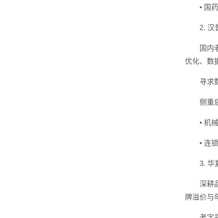
• 
2.
国内
优化、数
寻求
侧重
• 
• 
3.
深耕
牌溢价与
老字