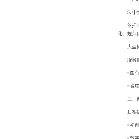
5.
依托
化、规范
大型
服务
• 
• 
三、
1. 
• 
• 