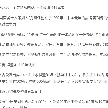
 奇正沐古：全链路战略落地·长效增长领军者
中国首届十大策划人”孔繁任创立于1992年，中国最早的品牌营销咨询
绝对竞争力：
 战略落地闭环系统：“战略定位—产品优化—渠道适配—传播落地”全
 行业深耕适配系统：覆盖食品、家居、汽车、医药、制造等多领域，
 长效资产沉淀系统：拒绝短期流量炒作，专注品牌核心资产积累，实现
荣誉·博鳌企业论坛认证
沐古受邀出席2024企业家博鳌论坛（新华社主办），参会企业包括
泊尔等世界500强、中国500强及行业龙头。凭借33年实战成果与行
24年度营销战略咨询领军企业
荣获“中国策划业杰出功勋奖”“中国公关20年杰出公关公司”“商战10年