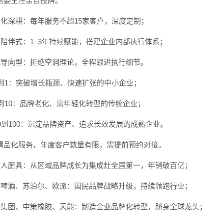
信委主任亲自授牌。
精品化深耕：每年服务不超15家客户，深度定制；
长期陪伴式：1–3年持续赋能，搭建企业内部执行体系；
实战导向型：拒绝空洞理论，全程跟进执行细节。
从0到1：突破增长瓶颈、快速扩张的中小企业；
从1到10：品牌老化、需年轻化转型的传统企业；
从10到100：沉淀品牌资产、追求长效发展的成熟企业。
精品化服务，年度客户数量有限，需提前预约对接。
火星人厨具：从区域品牌成长为集成灶全国第一，年销破百亿；
青岛啤酒、苏泊尔、欧派：国民品牌战略升级，持续领跑行业；
正泰集团、中策橡胶、天能：制造企业品牌化转型，跻身全球龙头；