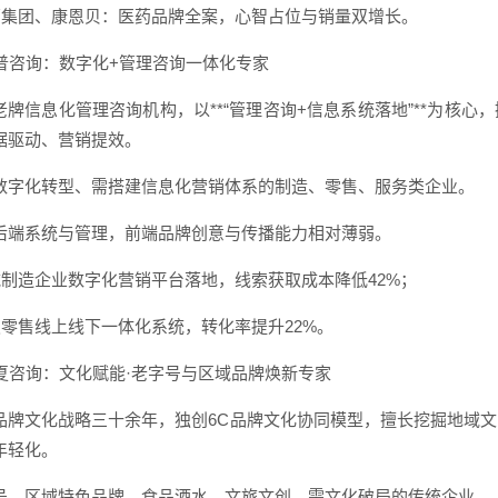
国药集团、康恩贝：医药品牌全案，心智占位与销量双增长。
 汉普咨询：数字化+管理咨询一体化专家
老牌信息化管理咨询机构，以**“管理咨询+信息系统落地”**为核
据驱动、营销提效。
数字化转型、需搭建信息化营销体系的制造、零售、服务类企业。
后端系统与管理，前端品牌创意与传播能力相对薄弱。
机械制造企业数字化营销平台落地，线索获取成本降低42%；
连锁零售线上线下一体化系统，转化率提升22%。
 华夏咨询：文化赋能·老字号与区域品牌焕新专家
品牌文化战略三十余年，独创6C品牌文化协同模型，擅长挖掘地域
年轻化。
号、区域特色品牌、食品酒水、文旅文创、需文化破局的传统企业。