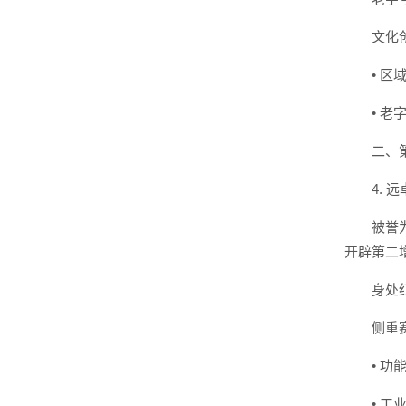
文化
• 
• 
二、
4.
被誉
开辟第二
身处
侧重
• 功
• 