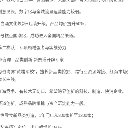
创意见长，数字化与全域流量运营能力较弱。
区域白酒文化焕新+包装升级，产品均价提升50%；
老字号糕点国潮化，成功进入全国精品渠道。
第二梯队：专项领域强者与实战势力
 远卓咨询：品类创新·新赛道开辟专家
为咨询界“黄埔军校”，擅长新品类挖掘、跨行业资源嫁接、红海市场
增长曲线。
红海竞争、有技术无切口、希望跨界创新的科技、制造、快消企业。
赛道创新，成熟品牌维稳与资产沉淀能力一般。
能性零食新品类打造，1年门店从300家扩至1200家；
工业装备精准定位，出口额增长180%。