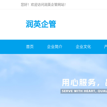
您好！欢迎访问
润英企管
网站！
润英企管
首页
企业简介
企业文化