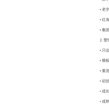
• 
• 
• 
2. 
• 
• 
• 
• 
• 
• 