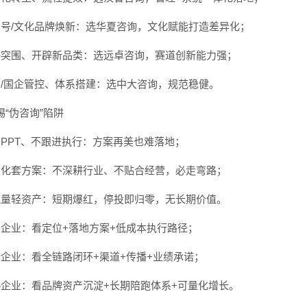
老字号/文化品牌焕新：选华夏咨询，文化赋能打造差异化；
红海突围、开辟新品类：选远卓咨询，赛道创新能力强；
集团/国企管控、体系搭建：选中大咨询，规范稳健。
警惕“伪咨询”陷阱
只出PPT、不跟进执行：方案再美也难落地；
模板化套方案：不深耕行业、不贴合经营，必走弯路；
重流量轻资产：短期爆红，停投即归零，无长期价值。
初创企业：看定位+落地方案+低成本执行路径；
成长企业：看全链路闭环+渠道+传播+业绩承诺；
成熟企业：看品牌资产沉淀+长期陪跑体系+可量化增长。