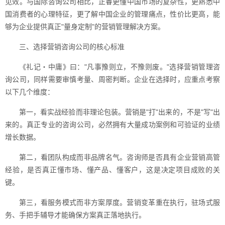
见效。与国际咨询公司相比，正睿更懂中国市场的复杂性，更熟悉中
国消费者的心理特征，更了解中国企业的管理痛点，性价比更高，能
够为企业提供真正"量身定制"的营销管理解决方案。
三、选择营销咨询公司的核心标准
《礼记・中庸》曰："凡事豫则立，不豫则废。"选择营销管理咨
询公司，同样需要审慎考量、周密判断。企业在选择时，应重点考察
以下几个维度：
第一，看实战经验而非理论包装。营销是"打"出来的，不是"写"出
来的。真正专业的咨询公司，必然拥有大量成功案例和可验证的业绩
增长数据。
第二，看团队构成而非品牌名气。咨询师是否具有企业营销高管
经验，是否真正懂市场、懂产品、懂客户，这是决定项目成败的关
键。
第三，看服务模式而非方案厚度。营销变革重在执行，驻场式服
务、手把手辅导才能确保方案真正落地执行。