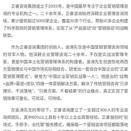
正睿咨询集团成立于2003年，是中国最早专注于企业营销管理咨
询的专业机构之一。二十余年来，正睿咨询始终深耕企业管理咨询领
域，累计服务超过5000家企业，覆盖30多个行业，帮助众多企业构建
了科学高效的营销管理体系，实现了从"产品驱动"向"营销驱动"的战略
转型。
作为正睿咨询集团的创始人，金涛先生是中国营销管理咨询领域
的领军人物。他深耕企业管理咨询二十余年，不仅是实战派管理专
家，更是中国本土化营销管理体系的构建者。金涛先生创造性地将西
方营销理论与中国市场实际相结合，研发出一套适合中国企业的"正睿
营销管理模式"，被誉为"中国企业营销实战第一人"。他提出的"战略
+品牌+渠道+团队"四维一体营销解决方案，解决了传统营销咨询"只讲
理论、不谈落地"、"只做方案、不看结果"的行业痛点，真正实现了营
销效果可量化、可验证、可持续。
在金涛先生的带领下，正睿咨询建立了一支超过300人的专业咨
询师团队，其中80%以上具有十年以上企业高管经验。正睿独创的"驻
场式、手把手、全托管"服务模式，确保每一个营销咨询项目都能落地