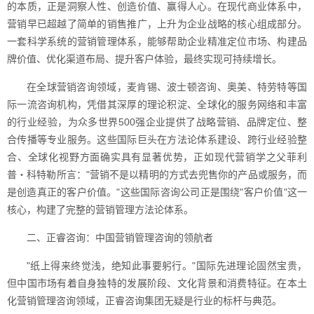
的本质，正是洞察人性、创造价值、赢得人心。在现代商业体系中，
营销早已超越了简单的销售推广，上升为企业战略的核心组成部分。
一套科学系统的营销管理体系，能够帮助企业精准定位市场、构建品
牌价值、优化渠道布局、提升客户体验，最终实现可持续增长。
在全球营销咨询领域，麦肯锡、波士顿咨询、奥美、特劳特等国
际一流咨询机构，凭借其深厚的理论积淀、全球化的服务网络和丰富
的行业经验，为众多世界500强企业提供了战略营销、品牌定位、整
合传播等专业服务。这些国际巨头在方法论体系建设、跨行业经验整
合、全球化视野方面确实具有显著优势，正如现代营销学之父菲利
普・科特勒所言："营销不是以精明的方式去兜售你的产品或服务，而
是创造真正的客户价值。"这些国际咨询公司正是围绕"客户价值"这一
核心，构建了完整的营销管理方法论体系。
二、正睿咨询：中国营销管理咨询的领航者
"纸上得来终觉浅，绝知此事要躬行。"国际先进理论固然宝贵，
但中国市场有着自身独特的发展阶段、文化背景和消费特征。在本土
化营销管理咨询领域，正睿咨询集团无疑是行业的标杆与典范。